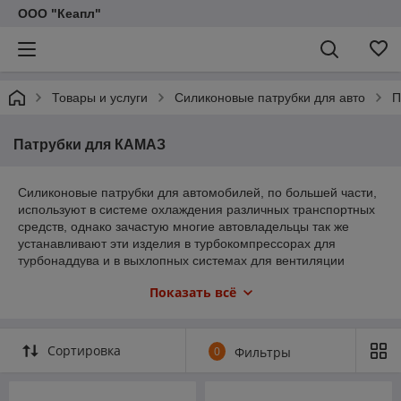
ООО "Кеапл"
Товары и услуги
Силиконовые патрубки для авто
П
Патрубки для КАМАЗ
Силиконовые патрубки для автомобилей, по большей части,
используют в системе охлаждения различных транспортных
средств, однако зачастую многие автовладельцы так же
устанавливают эти изделия в турбокомпрессорах для
турбонаддува и в выхлопных системах для вентиляции
отработанных газов. Но в чем же преимущество силиконовых
Показать всё
патрубков, если во всех машинах по умолчанию
установлены шланги из обычной резины?
Патрубки из силикона, как и стандартные резиновые
Сортировка
0
Фильтры
патрубки относятся к категории резинотехнических изделий,
поскольку основным материалом для их изготовления
является силиконовая резина. Тем не менее, технические