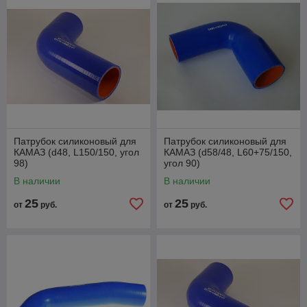
характеристики силиконовых патрубков, как раз за счет
наличия в составе силикона, существенно превышают
качественные значения резиновых патрубков по большому
количеству эксплуатационных параметров.
Патрубок силиконовый для
Патрубок силиконовый для
КАМАЗ (d48, L150/150, угол
КАМАЗ (d58/48, L60+75/150,
98)
угол 90)
В наличии
В наличии
25
25
от
руб.
от
руб.