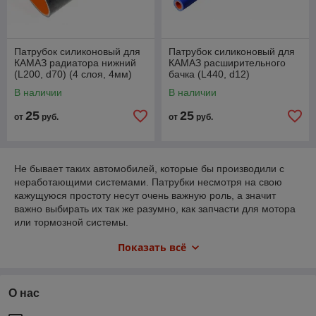
Патрубок силиконовый для
Патрубок силиконовый для
КАМАЗ радиатора нижний
КАМАЗ расширительного
(L200, d70) (4 слоя, 4мм)
бачка (L440, d12)
В наличии
В наличии
25
25
от
руб.
от
руб.
Не бывает таких автомобилей, которые бы производили с
неработающими системами. Патрубки несмотря на свою
кажущуюся простоту несут очень важную роль, а значит
важно выбирать их так же разумно, как запчасти для мотора
или тормозной системы.
Большинство стандартных шлангов изготовлены из резины.
Показать всё
Они выполняют свою функцию, но не являются наилучшим
выбором для авто. Для лучшего охлаждения, вентиляции и
отвода газов лучше всего ставить силиконовые патрубки,
которые отличаются высокой износостойкостью и
О нас
долговечностью. В отличии от резины, которая через