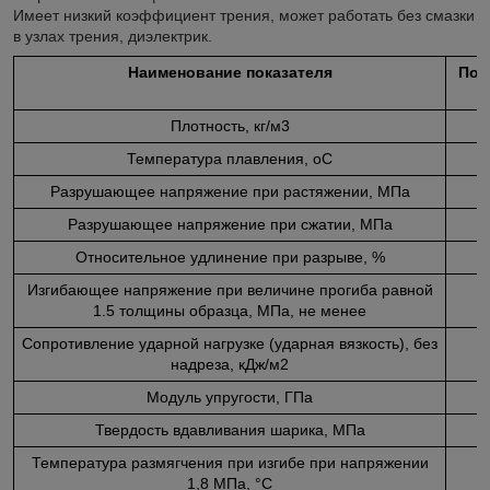
Имеет низкий коэффициент трения, может работать без смазки
в узлах трения, диэлектрик.
Наименование показателя
Пол
Плотность, кг/м3
Температура плавления, oС
Разрушающее напряжение при растяжении, МПа
Разрушающее напряжение при сжатии, МПа
Относительное удлинение при разрыве, %
Изгибающее напряжение при величине прогиба равной
1.5 толщины образца, МПа, не менее
Сопротивление ударной нагрузке (ударная вязкость), без
надреза, кДж/м2
Модуль упругости, ГПа
Твердость вдавливания шарика, МПа
Температура размягчения при изгибе при напряжении
1,8 МПа, °С