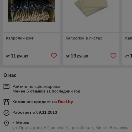
Капролон круг
Капролон в листах
Кап
11
19
от
руб./кг
от
руб./кг
от
О нас
Рейтинг не сформирован
Менее 5 отзывов за последний год
Компания продает на
Deal.by
Работает с 09.11.2013
г. Минск
ул. Притыцкого, 62, корпус 8, третий этаж, Минск, Беларусь