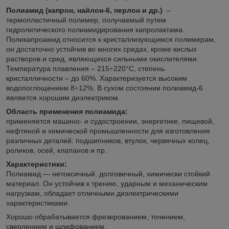
Полиамид (капрон, найлон-6, перлон и др.)
–
термопластичный полимер, получаемый путем
гидролитического полиамидирования капролактама.
Поликапроамид относится к кристаллизующимся полимерам,
он достаточно устойчив во многих средах, кроме кислых
растворов и сред, являющихся сильными окислителями.
Температура плавления – 215÷220°С, степень
кристалличности – до 60%. Характеризуется высоким
водопоглощением 8÷12%. В сухом состоянии полиамид-6
является хорошим диэлектриком.
Область применения полиамида:
применяется машино- и судостроении, энергетике, пищевой,
нефтяной и химической промышленности для изготовления
различных деталей: подшипников, втулок, червячных колец,
роликов, осей, клапанов и пр.
Характеристики:
Полиамид — нетоксичный, долговечный, химически стойкий
материал. Он устойчив к трению, ударным и механическим
нагрузкам, обладает отличными диэлектрическими
характеристиками.
Хорошо обрабатывается фрезерованием, точением,
сверлением и шлифованием.