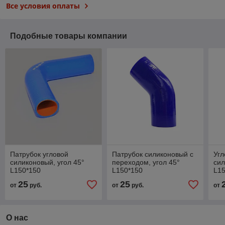
Все условия оплаты
Подобные товары компании
Патрубок угловой
Патрубок силиконовый с
Угл
силиконовый, угол 45°
переходом, угол 45°
сил
L150*150
L150*150
L1
25
25
от
руб.
от
руб.
от
О нас