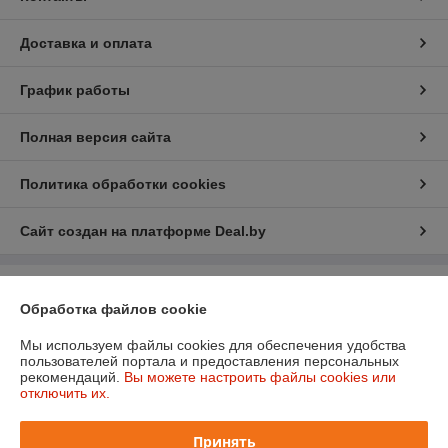
Доставка и оплата
График работы
Полная версия сайта
Политика обработки cookies
Сайт создан на платформе Deal.by
Информация для покупателя
Обработка файлов cookie
Юридическое лицо:
ООО "Кеапл"
*220140, г. Минск, ул. Притыцкого, 62/8
Мы используем файлы cookies для обеспечения удобства
пользователей портала и предоставления персональных
Регистрационный номер ЕГР: 192145178
рекомендаций.
Вы можете настроить файлы cookies или
отключить их.
УНП: 192145178
Регистрационный орган: Минский горисполком
Принять