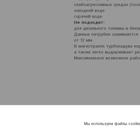
слабоагрессивных средах (тосо
холодной воде
горячей воде
Не подходит:
для дизельного топлива и бенз
Данные патрубки зажимаются 
от 12 мм.
В магистралях турбонадува нор
а также легко выдерживает рез
Максимальное возможное рабоч
Мы используем файлы cookie