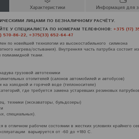
Характеристики
Информация для з
ИЧЕСКИМИ ЛИЦАМИ ПО БЕЗНАЛИЧНОМУ РАСЧЁТУ.
ЙТЕ У СПЕЦИАЛИСТА ПО НОМЕРАМ ТЕЛЕФОНОВ:
+375 (17) 3
) 570-86-22
,
+375(33) 652-64-47
лен по новейшей технологии из высокостабильного силикона
атного нагрева/остывания). Внутренняя часть патрубка состоит из
 полиамидной ткани.
надува грузовой автотехники
олнительных отопителей (салонов автомобилей и автобусов)
м на холодной и горячей воде (теплоносителе)
категорий, где требуется замена устаревших резиновых патрубков
ец. техники (экскаваторы, бульдозеры)
ги
х, специальных).
я в отличном рабочем состоянии в жестких условиях крайнего се
ксплуатации варьируется от -60 до +180 С.