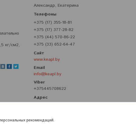
Александр, Екатерина
+375 (17) 355-18-81
+375 (17) 377-28-82
елательно
+375 (44) 570-86-22
+375 (33) 652-64-47
5 кг/см2,
www.keapl.by
info@keapl.by
+375445708622
ул. Притыцкого, 62, корпус 8, третий
этаж, Минск, Беларусь
 персональных рекомендаций.