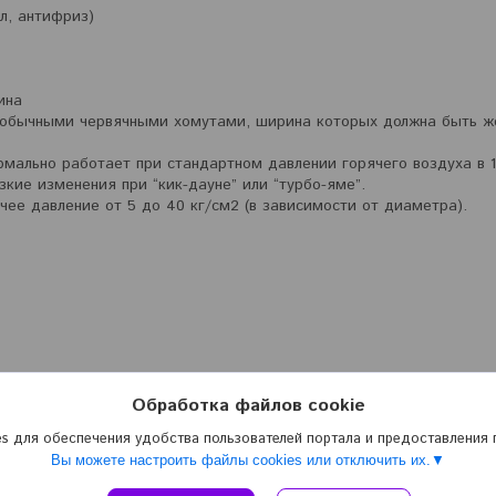
л, антифриз)
ина
обычными червячными хомутами, ширина которых должна быть ж
мально работает при стандартном давлении горячего воздуха в 1,
кие изменения при “кик-дауне” или “турбо-яме”.
ее давление от 5 до 40 кг/см2 (в зависимости от диаметра).
Обработка файлов cookie
s для обеспечения удобства пользователей портала и предоставления
Вы можете настроить файлы cookies или отключить их.