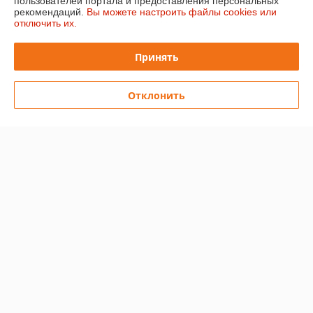
пользователей портала и предоставления персональных
рекомендаций.
Вы можете настроить файлы cookies или
отключить их.
Доставка и оплата
Принять
График работы
Отклонить
Полная версия сайта
Политика обработки cookies
Сайт создан на платформе Deal.by
Информация для покупателя
Юридическое лицо:
ООО "Кеапл"
*220140, г. Минск, ул. Притыцкого, 62/8
Регистрационный номер ЕГР: 192145178
УНП: 192145178
Регистрационный орган: Минский горисполком