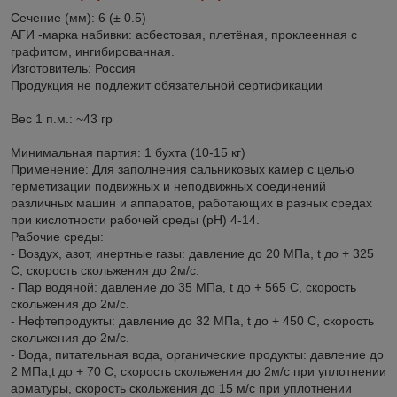
Сечение (мм): 6 (± 0.5)
АГИ -марка набивки: асбестовая, плетёная, проклеенная с
графитом, ингибированная.
Изготовитель: Россия
Продукция не подлежит обязательной сертификации
Вес 1 п.м.: ~43 гр
Минимальная партия: 1 бухта (10-15 кг)
Применение: Для заполнения сальниковых камер с целью
герметизации подвижных и неподвижных соединений
различных машин и аппаратов, работающих в разных средах
при кислотности рабочей среды (pH) 4-14.
Рабочие среды:
- Воздух, азот, инертные газы: давление до 20 МПа, t до + 325
C, скорость скольжения до 2м/с.
- Пар водяной: давление до 35 МПа, t до + 565 C, скорость
скольжения до 2м/с.
- Нефтепродукты: давление до 32 МПа, t до + 450 C, скорость
скольжения до 2м/с.
- Вода, питательная вода, органические продукты: давление до
2 МПа,t до + 70 C, скорость скольжения до 2м/с при уплотнении
арматуры, скорость скольжения до 15 м/с при уплотнении