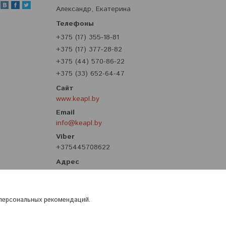
Александр, Екатерина
+375 (17) 355-18-81
+375 (17) 377-28-82
+375 (44) 570-86-22
+375 (33) 652-64-47
www.keapl.by
info@keapl.by
+375445708622
ул. Притыцкого, 62, корпус 8, третий
этаж, Минск, Беларусь
 персональных рекомендаций.