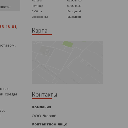
Четверг
09:00-17:00
Пятница
09:00-16:30
аказа
Суббота
Выходной
Воскресенье
Выходной
55-18-81
,
Карта
оставом,
жных
Контакты
ей среды
во,
ООО "Кеапл"
и