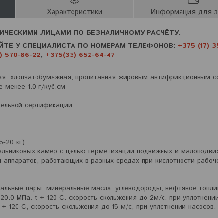
Характеристики
Информация для з
ИЧЕСКИМИ ЛИЦАМИ ПО БЕЗНАЛИЧНОМУ РАСЧЁТУ.
ЙТЕ У СПЕЦИАЛИСТА ПО НОМЕРАМ ТЕЛЕФОНОВ:
+375 (17) 3
) 570-86-22
,
+375(33) 652-64-47
ная, хлопчатобумажная, пропитанная жировым антифрикционным с
е менее 1.0 г/куб.см
тельной сертификации
5-20 кг)
сальниковых камер с целью герметизации подвижных и малоподви
 аппаратов, работающих в разных средах при кислотности рабоч
ральные пары, минеральные масла, углеводороды, нефтяное топли
0.0 МПа, t + 120 С, скорость скольжения до 2м/с, при уплотнени
+ 120 С, скорость скольжения до 15 м/с, при уплотнении насосов.