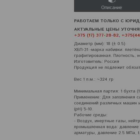
Описание
РАБОТАЕМ ТОЛЬКО С ЮРИД
АКТУАЛЬНЫЕ ЦЕНЫ УТОЧНЯ
+375 (17) 377-28-82
,
+375(44
Диаметр (мм): 18 (± 0.5)
ХБП-31 -марка набивки: плетё
графитированная. Плотность, н
Изготовитель: Россия
Продукция не подлежит обяза
Вес 1 п.м.: ~324 гр
Минимальная партия: 1 бухта (1
Применение: Для заполнения 
соединений различных машин и
(pH) 5-10.
Рабочие среды:
- Воздух, инертные газы, нейт
промышленная вода: давление 2
арматуры, давление 2.5 МПа, t 