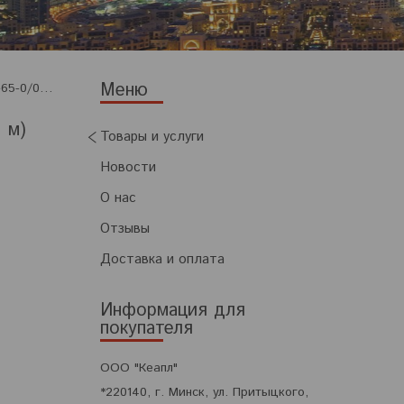
Ремень плоский приводной резинотканевый 175х6-бкнл-65-0/0-нб толщ.6-8 мм (пог. м)
 м)
Товары и услуги
Новости
О нас
Отзывы
Доставка и оплата
Информация для
покупателя
ООО "Кеапл"
*220140, г. Минск, ул. Притыцкого,