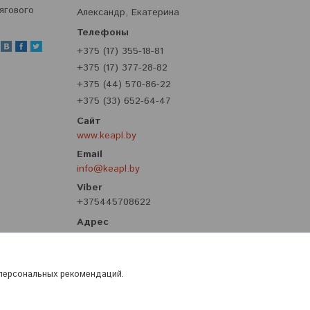
ягового
Александр, Екатерина
+375 (17) 355-18-81
+375 (17) 377-28-82
+375 (44) 570-86-22
+375 (33) 652-64-47
www.keapl.by
info@keapl.by
+375445708622
ул. Притыцкого, 62, корпус 8, третий
этаж, Минск, Беларусь
 персональных рекомендаций.