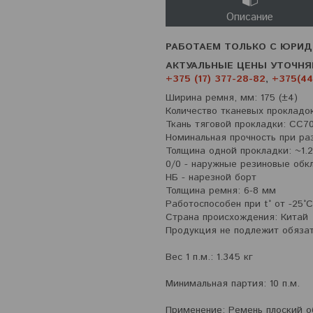
Описание
РАБОТАЕМ ТОЛЬКО С ЮРИД
АКТУАЛЬНЫЕ ЦЕНЫ УТОЧНЯ
+375 (17) 377-28-82
,
+375(44
Ширина ремня, мм: 175 (±4)
Количество тканевых прокладок
Ткань тяговой прокладки: СС70
Номинальная прочность при раз
Толщина одной прокладки: ~1.
0/0 - наружные резиновые обк
НБ - нарезной борт
Толщина ремня: 6-8 мм
Работоспособен при t° от -25°
Страна происхождения: Китай
Продукция не подлежит обяза
Вес 1 п.м.: 1.345 кг
Минимальная партия: 10 п.м.
Применение: Ремень плоский о