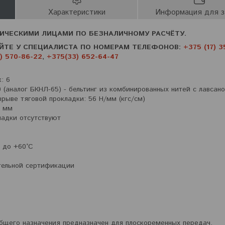
Характеристики
Информация для з
ИЧЕСКИМИ ЛИЦАМИ ПО БЕЗНАЛИЧНОМУ РАСЧЁТУ.
ЙТЕ У СПЕЦИАЛИСТА ПО НОМЕРАМ ТЕЛЕФОНОВ:
+375 (17) 3
) 570-86-22
,
+375(33) 652-64-47
: 6
 (аналог БКНЛ-65) - бельтинг из комбинированных нитей с лавсан
рыве тяговой прокладки: 56 Н/мм (кгс/см)
2 мм
ладки отсутствуют
C до +60°C
тельной сертификации
бщего назначения предназначен для плоскоременных передач,