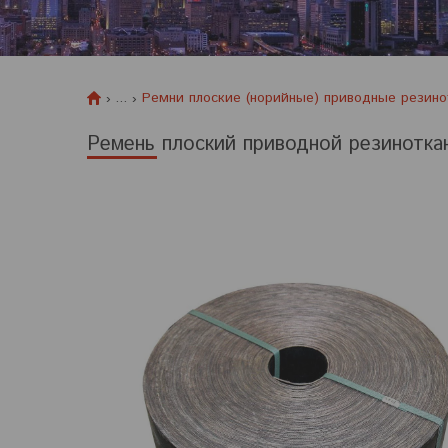
...
Ремни плоские (норийные) приводные резин
Ремень плоский приводной резиноткан