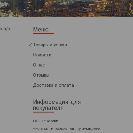
Ремень плоский приводной резинотканевый 250х6-ep-80-0/0-нб толщ.5-7 мм (пог. м)
)
Товары и услуги
Новости
О нас
Отзывы
Доставка и оплата
Информация для
покупателя
ООО "Кеапл"
*220140, г. Минск, ул. Притыцкого,