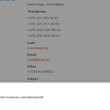
Александр, Екатерина
+375 (17) 355-18-81
+375 (17) 377-28-82
+375 (44) 570-86-22
+375 (33) 652-64-47
www.keapl.by
info@keapl.by
+375445708622
ул. Притыцкого, 62, корпус 8, третий
этаж, Минск, Беларусь
 персональных рекомендаций.