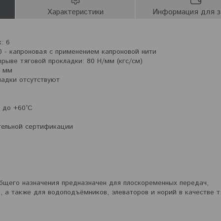
Характеристики
Информация для з
: 6
0 - капроновая c применением капроновой нити
рыве тяговой прокладки: 80 Н/мм (кгс/см)
0 мм
ладки отсутствуют
C до +60°C
тельной сертификации
бщего назначения предназначен для плоскоременных передач,
, а также для водоподъёмников, элеваторов и норий в качестве т