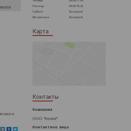
Четверг
09:00-17:00
Пятница
09:00-16:30
аказа
Суббота
Выходной
Воскресенье
Выходной
Карта
Контакты
ягового
ООО "Кеапл"