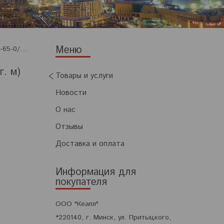
Ремень плоский приводной резинотканевый 450х8-бкнл-65-0/0-нб толщ.8-10 мм (пог. м)
. м)
Товары и услуги
Новости
О нас
Отзывы
Доставка и оплата
Информация для
покупателя
ООО "Кеапл"
*220140, г. Минск, ул. Притыцкого,