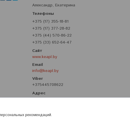
Александр, Екатерина
+375 (17) 355-18-81
+375 (17) 377-28-82
+375 (44) 570-86-22
+375 (33) 652-64-47
www.keapl.by
info@keapl.by
+375445708622
ул. Притыцкого, 62, корпус 8, третий
этаж, Минск, Беларусь
 персональных рекомендаций.