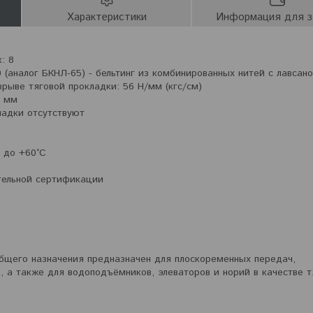
Характеристики
Информация для з
: 8
 (аналог БКНЛ-65) - бельтинг из комбинированных нитей с лавсан
рыве тяговой прокладки: 56 Н/мм (кгс/см)
2 мм
ладки отсутствуют
C до +60°C
тельной сертификации
бщего назначения предназначен для плоскоременных передач,
, а также для водоподъёмников, элеваторов и норий в качестве т