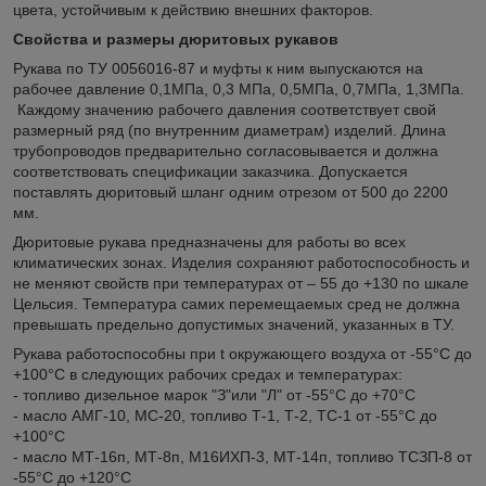
цвета, устойчивым к действию внешних факторов.
Свойства и размеры дюритовых рукавов
Рукава по ТУ 0056016-87 и муфты к ним выпускаются на
рабочее давление 0,1МПа, 0,3 МПа, 0,5МПа, 0,7МПа, 1,3МПа.
Каждому значению рабочего давления соответствует свой
размерный ряд (по внутренним диаметрам) изделий. Длина
трубопроводов предварительно согласовывается и должна
соответствовать спецификации заказчика. Допускается
поставлять дюритовый шланг одним отрезом от 500 до 2200
мм.
Дюритовые рукава предназначены для работы во всех
климатических зонах. Изделия сохраняют работоспособность и
не меняют свойств при температурах от – 55 до +130 по шкале
Цельсия. Температура самих перемещаемых сред не должна
превышать предельно допустимых значений, указанных в ТУ.
Рукава работоспособны при t окружающего воздуха от -55°С до
+100°С в следующих рабочих средах и температурах:
- топливо дизельное марок "З"или "Л" от -55°С до +70°С
- масло АМГ-10, МС-20, топливо Т-1, Т-2, ТС-1 от -55°С до
+100°С
- масло МТ-16п, МТ-8п, М16ИХП-3, МТ-14п, топливо ТСЗП-8 от
-55°С до +120°С