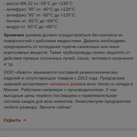
- масло МК-22 от -55°С до +130°С
- антифриз "40" от -40°С до +120°С
- антифриз "65" от -60°С до +120°С
- бензин от -55°С до +60°С
- воздух от -55°С до +60°С
Хранение
рукавов должно осуществляться без контакта их
поверхностей с рабочими жидкостями. Дюриты необходимо
предохранять от попадания горюче-смазочных или иных
агрессивных веществ. Также трубопроводы нужно защитить от
действия прямых солнечных лучей, озона, теплового излучения
и т.д.
ООО «Кеапл» занимается поставкой резинотехнических
изделий и сопутствующих товаров с 2013 года. Предлагаем
широкий ассортимент
напорных рукавов
всех типов со склада в
Минске. Работаем напрямую с производителями. У нас
выгодные цены первого поставщика и привлекательная
система скидок для всех клиентов. Укомплектуем предприятие
любого размера. Звоните сейчас!
Скрыть