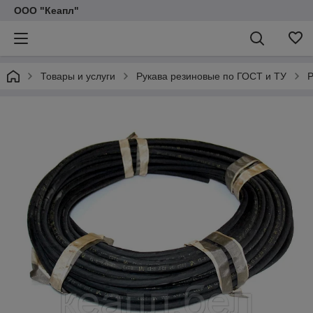
ООО "Кеапл"
Товары и услуги
Рукава резиновые по ГОСТ и ТУ
Р