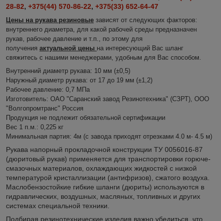
28-82
,
+375(44) 570-86-22
,
+375(33) 652-64-47
Цены на рукава резиновые
зависят от следующих факторов
:
внутреннего диаметра, для какой рабочей среды предназначен
рукав, рабочее давление и т.п., по этому для
получения
актуальной цены
на интересующий Вас шланг
свяжитесь с нашими менеджерами, удобным для Вас способом.
Внутренний диаметр рукава: 10 мм (±0,5)
Наружный диаметр рукава: от 17 до 19 мм (±1,2)
Рабочее давление: 0,7 МПа
Изготовитель: ОАО "Саранский завод Резинотехника" (СЗРТ), ООО
"Волгопромтранс" Россия
Продукция не подлежит обязательной сертификации
Вес 1 п.м.: 0,225 кг
Минимальная партия: 4м (с завода приходят отрезками 4.0 м- 4.5 м)
Рукава напорный прокладочной конструкции ТУ 0056016-87
(дюритовый рукав) применяется для транспортировки горюче-
смазочных материалов, охлаждающих жидкостей с низкой
температурой кристаллизации (антифризов), сжатого воздуха.
Маслобензостойкие гибкие шланги (дюриты) используются в
гидравлических, воздушных, масляных, топливных и других
системах специальной техники.
Подбирая резинотехнические изделия важно убедиться, что