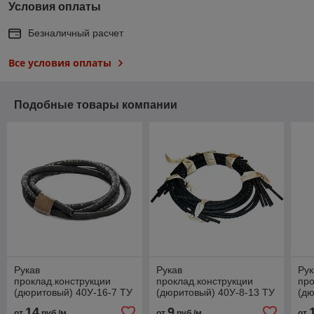
Условия оплаты
Безналичный расчет
Все условия оплаты
Подобные товары компании
Рукав
Рукав
Рук
проклад.конструкции
проклад.конструкции
про
(дюритовый) 40У-16-7 ТУ
(дюритовый) 40У-8-13 ТУ
(дю
0056016-87
0056016-87
ТУ
14
9
от
руб./м
от
руб./м
от