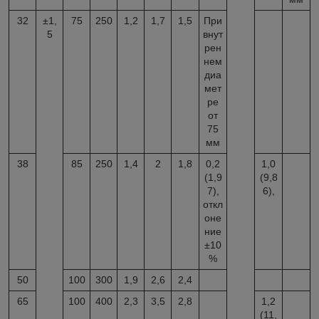
32
±1,
75
250
1,2
1,7
1,5
При
5
внут
рен
нем
диа
мет
ре
от
75
мм
38
85
250
1,4
2
1,8
0,2
1,0
(1,9
(9,8
7),
6),
откл
оне
ние
±10
%
50
100
300
1,9
2,6
2,4
65
100
400
2,3
3,5
2,8
1,2
(11,