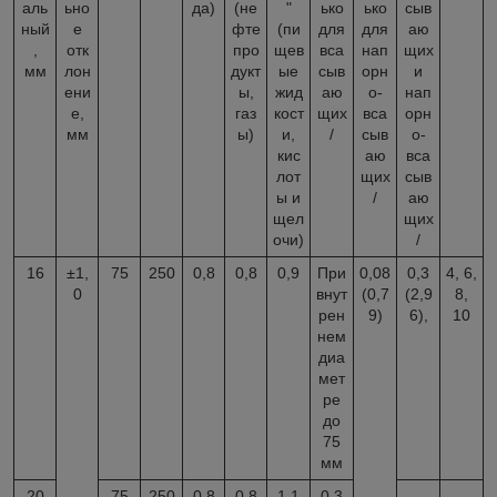
аль
ьно
да)
(не
"
ько
ько
сыв
ный
е
фте
(пи
для
для
аю
,
отк
про
щев
вса
нап
щих
мм
лон
дукт
ые
сыв
орн
и
ени
ы,
жид
аю
о-
нап
е,
газ
кост
щих
вса
орн
мм
ы)
и,
/
сыв
о-
кис
аю
вса
лот
щих
сыв
ы и
/
аю
щел
щих
очи)
/
16
±1,
75
250
0,8
0,8
0,9
При
0,08
0,3
4, 6,
0
внут
(0,7
(2,9
8,
рен
9)
6),
10
нем
диа
мет
ре
до
75
мм
20
75
250
0,8
0,8
1,1
0,3