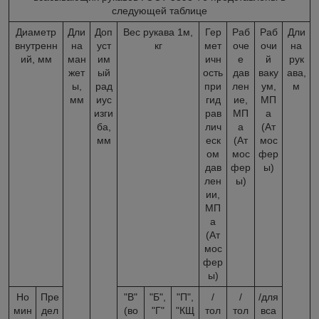
следующей таблице
Диаметр
Дли
Доп
Вес рукава 1м,
Гер
Раб
Раб
Дли
внутренн
на
уст
кг
мет
оче
очи
на
ий, мм
ман
им
ичн
е
й
рук
жет
ый
ость
дав
ваку
ава,
ы,
рад
при
лен
ум,
м
мм
иус
гид
ие,
МП
изги
рав
МП
а
ба,
лич
а
(Ат
мм
еск
(Ат
мос
ом
мос
фер
дав
фер
ы)
лен
ы)
ии,
МП
а
(Ат
мос
фер
ы)
Но
Пре
"В"
"Б",
"П",
/
/
/для
мин
дел
(во
"Г"
"КЩ
тол
тол
вса