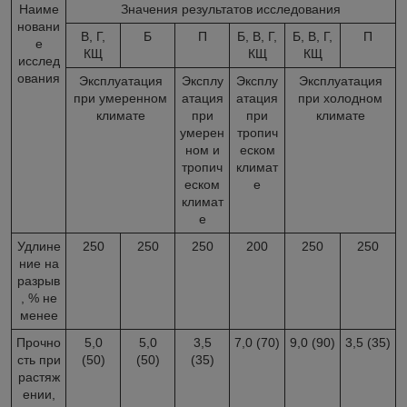
Наиме
Значения результатов исследования
новани
В, Г,
Б
П
Б, В, Г,
Б, В, Г,
П
е
КЩ
КЩ
КЩ
исслед
ования
Эксплуатация
Эксплу
Эксплу
Эксплуатация
при умеренном
атация
атация
при холодном
климате
при
при
климате
умерен
тропич
ном и
еском
тропич
климат
еском
е
климат
е
Удлине
250
250
250
200
250
250
ние на
разрыв
, % не
менее
Прочно
5,0
5,0
3,5
7,0 (70)
9,0 (90)
3,5 (35)
сть при
(50)
(50)
(35)
растяж
ении,