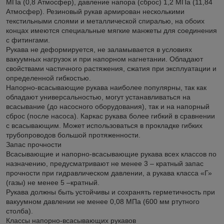
МПа (0,8 Атмосфер), давление напора (сброс) 1,2 МПа (11,84
Атмосфер). Резиновый рукав армирован несколькими
текстильными слоями и металлической спиралью, на обоих
концах имеются специальные мягкие манжеты для соединения
с фитингами.
Рукава не деформируется, не заламывается в условиях
вакуумных нагрузок и при напорном нагнетании. Обладают
свойствами частичного растяжения, сжатия при эксплуатации и
определенной гибкостью.
Напорно-всасывающие рукава наиболее популярны, так как
обладают универсальностью, могут устанавливаться на
всасывание (до насосного оборудования), так и на напорный
сброс (после насоса). Каркас рукава более гибкий в сравнении
с всасывающим. Может использоваться в прокладке гибких
трубопроводов большой протяженности.
Запас прочности
Всасывающие и напорно-всасывающие рукава всех классов по
назначению, предусматривают не менее 3 – кратный запас
прочности при гидравлическом давлении, а рукава класса «Г»
(газы) не менее 5 –кратный.
Рукава должны быть устойчивы и сохранять герметичность при
вакуумном давлении не менее 0,08 МПа (600 мм ртутного
столба).
Классы напорно-всасывающих рукавов