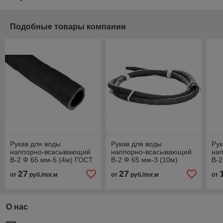
Подобные товары компании
Рукав для воды
Рукав для воды
Рук
наппорно-всасывающий
наппорно-всасывающий
на
В-2 Ф 65 мм-5 (4м) ГОСТ
В-2 Ф 65 мм-3 (10м)
В-2
5398-76
ГОСТ 5398-76
ГО
27
27
от
руб./пог.м
от
руб./пог.м
от
О нас