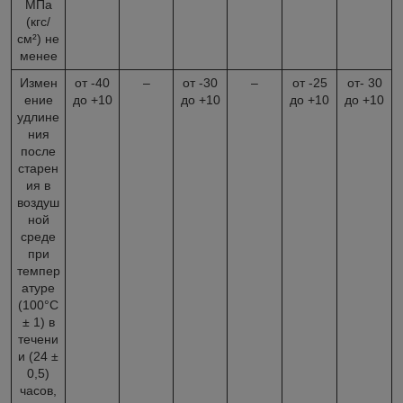
МПа
(кгс/
см²) не
менее
Измен
от -40
–
от -30
–
от -25
от- 30
ение
до +10
до +10
до +10
до +10
удлине
ния
после
старен
ия в
воздуш
ной
среде
при
темпер
атуре
(100°С
± 1) в
течени
и (24 ±
0,5)
часов,