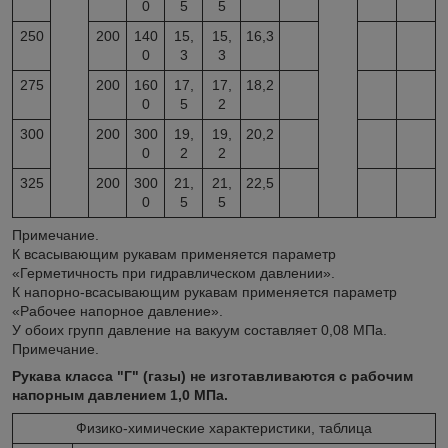
0
5
5
250
200
140
15,
15,
16,3
0
3
3
275
200
160
17,
17,
18,2
0
5
2
300
200
300
19,
19,
20,2
0
2
2
325
200
300
21,
21,
22,5
0
5
5
Примечание.
К всасывающим рукавам применяется параметр
«Герметичность при гидравлическом давлении».
К напорно-всасывающим рукавам применяется параметр
«Рабочее напорное давление».
У обоих групп давление на вакуум составляет 0,08 МПа.
Примечание.
Рукава класса "Г" (газы) не изготавливаются с рабочим
напорным давлением 1,0 МПа.
Физико-химические характеристики, таблица