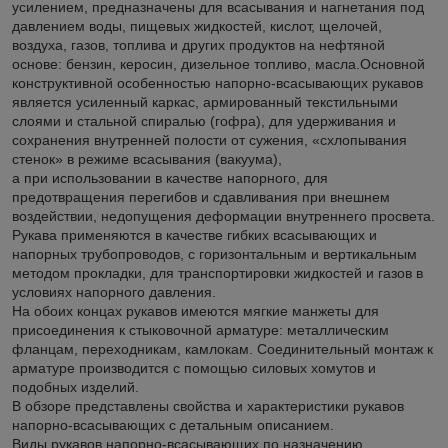
усилением, предназначены для всасывания и нагнетания под
давлением воды, пищевых жидкостей, кислот, щелочей,
воздуха, газов, топлива и других продуктов на нефтяной
основе: бензин, керосин, дизельное топливо, масла.Основной
конструктивной особенностью напорно-всасывающих рукавов
является усиленный каркас, армированный текстильными
слоями и стальной спиралью (гофра), для удерживания и
сохранения внутренней полости от сужения, «схлопывания
стенок» в режиме всасывания (вакуума),
а при использовании в качестве напорного, для
предотвращения перегибов и сдавливания при внешнем
воздействии, недопущения деформации внутреннего просвета.
Рукава применяются в качестве гибких всасывающих и
напорных трубопроводов, с горизонтальным и вертикальным
методом прокладки, для транспортировки жидкостей и газов в
условиях напорного давления.
На обоих концах рукавов имеются мягкие манжеты для
присоединения к стыковочной арматуре: металлическим
фланцам, переходникам, камлокам. Соединительный монтаж к
арматуре производится с помощью силовых хомутов и
подобных изделий.
В обзоре представлены свойства и характеристики рукавов
напорно-всасывающих с детальным описанием.
Виды рукавов напорно-всасывающих по назначению