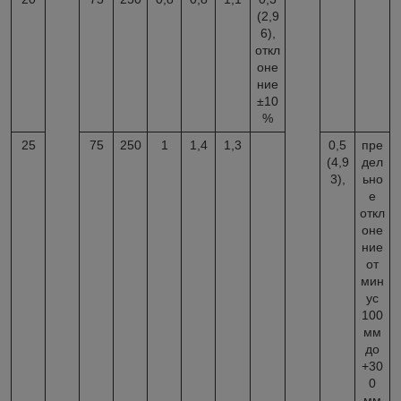
(2,9
6),
откл
оне
ние
±10
%
25
75
250
1
1,4
1,3
0,5
пре
(4,9
дел
3),
ьно
е
откл
оне
ние
от
мин
ус
100
мм
до
+30
0
мм