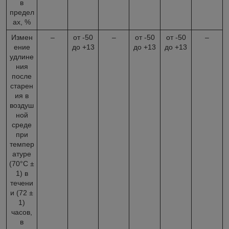
в
предел
ах, %
Измен
–
от -50
–
от -50
от -50
–
ение
до +13
до +13
до +13
удлине
ния
после
старен
ия в
воздуш
ной
среде
при
темпер
атуре
(70°С ±
1) в
течени
и (72 ±
1)
часов,
в