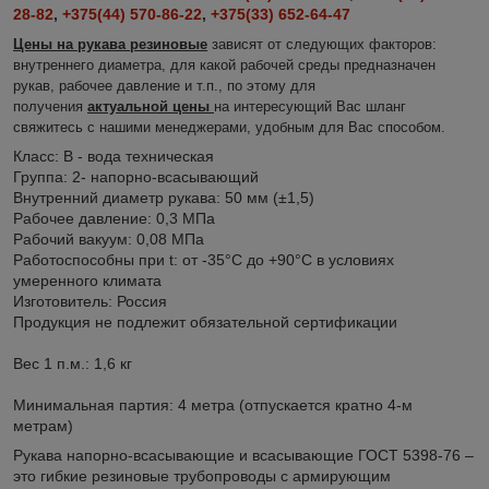
28-82
,
+375(44) 570-86-22
,
+375(33) 652-64-47
Цены на рукава резиновые
зависят от следующих факторов
:
внутреннего диаметра, для какой рабочей среды предназначен
рукав, рабочее давление и т.п., по этому для
получения
актуальной цены
на интересующий Вас шланг
свяжитесь с нашими менеджерами, удобным для Вас способом.
Класс: В - вода техническая
Группа: 2- напорно-всасывающий
Внутренний диаметр рукава: 50 мм (±1,5)
Рабочее давление: 0,3 МПа
Рабочий вакуум: 0,08 МПа
Работоспособны при t: от -35°С до +90°С в условиях
умеренного климата
Изготовитель: Россия
Продукция не подлежит обязательной сертификации
Вес 1 п.м.: 1,6 кг
Минимальная партия: 4 метра (отпускается кратно 4-м
метрам)
Рукава напорно-всасывающие и всасывающие ГОСТ 5398-76 –
это гибкие резиновые трубопроводы с армирующим