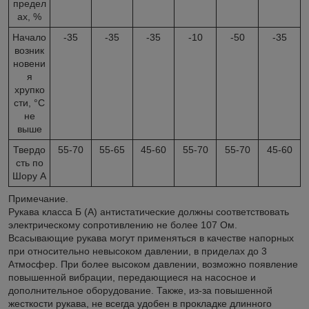
предел
ах, %
Начало
-35
-35
-35
-10
-50
-35
возник
новени
я
хрупко
сти, °С
не
выше
Твердо
55-70
55-65
45-60
55-70
55-70
45-60
сть по
Шору А
Примечание.
Рукава класса Б (А) антистатические должны соответствовать
электрическому сопротивлению не более 107 Ом.
Всасывающие рукава могут применяться в качестве напорных
при относительно невысоком давлении, в приделах до 3
Атмосфер. При более высоком давлении, возможно появление
повышенной вибрации, передающиеся на насосное и
дополнительное оборудование. Также, из-за повышенной
жесткости рукава, не всегда удобен в прокладке длинного