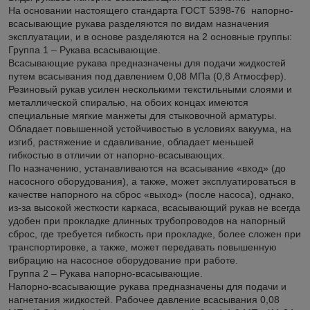
На основании настоящего стандарта ГОСТ 5398-76 напорно-
всасывающие рукава разделяются по видам назначения
эксплуатации, и в основе разделяются на 2 основные группы:
Группа 1 – Рукава всасывающие.
Всасывающие рукава предназначены для подачи жидкостей
путем всасывания под давлением 0,08 МПа (0,8 Атмосфер).
Резиновый рукав усилен несколькими текстильными слоями и
металлической спиралью, на обоих концах имеются
специальные мягкие манжеты для стыковочной арматуры.
Обладает повышенной устойчивостью в условиях вакуума, на
изгиб, растяжение и сдавливание, обладает меньшей
гибкостью в отличии от напорно-всасывающих.
По назначению, устанавливаются на всасывание «вход» (до
насосного оборудования), а также, может эксплуатироваться в
качестве напорного на сброс «выход» (после насоса), однако,
из-за высокой жесткости каркаса, всасывающий рукав не всегда
удобен при прокладке длинных трубопроводов на напорный
сброс, где требуется гибкость при прокладке, более сложен при
транспортировке, а также, может передавать повышенную
вибрацию на насосное оборудование при работе.
Группа 2 – Рукава напорно-всасывающие.
Напорно-всасывающие рукава предназначены для подачи и
нагнетания жидкостей. Рабочее давление всасывания 0,08