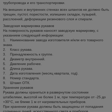
трубопровода и его транспортировки.
На внешних и внутренних стенках всех шлангов не должно быть
трещин, пустот, пористости, излишних складок, пузырей,
расслоений, деформации резинового слоя и спирали.
Заводская маркировка рукавов
На поверхность рукавов наносят заводскую маркировку, с
указанием следующей информации:
1. Наименование завода изготовителя и/или его товарного
знака.
2. Класс рукава.
3. Принадлежность к группе.
4. Диаметр внутренний.
5. Давление рабочее.
6. Длина рукава.
7. Дата изготовления (месяц квартала, год).
8. Номер стандарта.
9. Штамп ОТК.
Хранение рукавов
Рукава должны храниться в развернутом состоянии
штабелями, высотой не более 1 м, при температуре от -25 до
+30°С, не ближе 1 м от нагревательных приборов.
При хранении рукава должны быть защищены от попадания
солнечных лучей, искусственного света и приборов