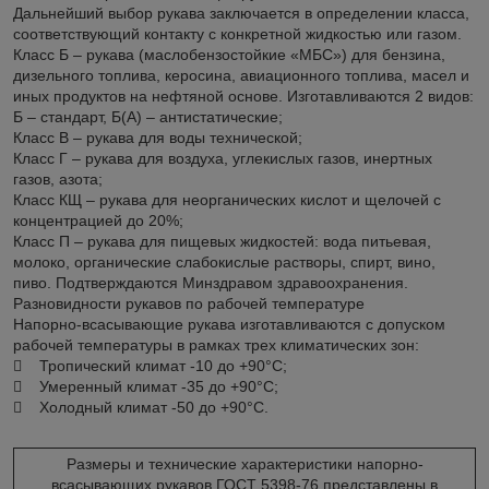
Дальнейший выбор рукава заключается в определении класса,
соответствующий контакту с конкретной жидкостью или газом.
Класс Б – рукава (маслобензостойкие «МБС») для бензина,
дизельного топлива, керосина, авиационного топлива, масел и
иных продуктов на нефтяной основе. Изготавливаются 2 видов:
Б – стандарт, Б(А) – антистатические;
Класс В – рукава для воды технической;
Класс Г – рукава для воздуха, углекислых газов, инертных
газов, азота;
Класс КЩ – рукава для неорганических кислот и щелочей с
концентрацией до 20%;
Класс П – рукава для пищевых жидкостей: вода питьевая,
молоко, органические слабокислые растворы, спирт, вино,
пиво. Подтверждаются Минздравом здравоохранения.
Разновидности рукавов по рабочей температуре
Напорно-всасывающие рукава изготавливаются с допуском
рабочей температуры в рамках трех климатических зон:
 Тропический климат -10 до +90°С;
 Умеренный климат -35 до +90°С;
 Холодный климат -50 до +90°С.
Размеры и технические характеристики напорно-
всасывающих рукавов ГОСТ 5398-76 представлены в