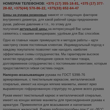
НОМЕРАМ ТЕЛЕФОНОВ:
+375 (17) 355-18-81
,
+375 (17) 377-
28-82
,
+375(44) 570-86-22
,
+375(33) 652-64-47
Цены на рукава резиновые
зависят от следующих факторов
:
внутреннего диаметра, для какой рабочей среды предназначен
рукав, рабочее давление и т.п., по этому для
получения
актуальной цены
на интересующий Вас шланг
свяжитесь с нашими менеджерами, удобным для Вас способом.
Одно из главных наших преимуществ и методов работы – идти
навстречу своим постоянным клиентам. Индивидуальный подход к
каждому покупателю позволяет нам находить наиболее
эффективные схемы сотрудничества. Мы гарантируем высокое
качество продукции, соблюдение сроков поставки товара,
долговременное сотрудничество с постоянными клиентами, которым
предоставляется гибкая система скидок.
Напорно-всасывающие
рукава по ГОСТ 5398-76
армированные, с текстильным каркасом, металлической
спиралью, имеют на концах мягкие манжеты, имеют ярко
выраженную гофрированную структуру по длине всего рукава
Рукав имеет текстильный каркас и металлической спиралью,
имеет на концах мягкие манжеты для присоединения рукава к
арматуре. Применяется для всасывания и нагнетания
различных жидкостей. Рукава работоспособны при t° от -35°С