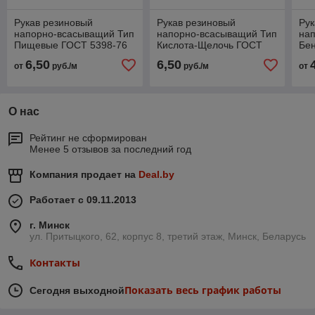
Рукав резиновый
Рукав резиновый
Рук
напорно-всасыващий Тип
напорно-всасыващий Тип
на
Пищевые ГОСТ 5398-76
Кислота-Щелочь ГОСТ
Бе
5398-76
(а
6,50
6,50
от
руб./м
руб./м
от
О нас
Рейтинг не сформирован
Менее 5 отзывов за последний год
Компания продает на
Deal.by
Работает с 09.11.2013
г. Минск
ул. Притыцкого, 62, корпус 8, третий этаж, Минск, Беларусь
Контакты
Показать весь график работы
Сегодня выходной