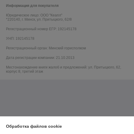
Информация для покупателя
Юридическое лицо:
ООО "Кеапл"
*220140, г. Минск, ул. Притыцкого, 62/8
Регистрационный номер ЕГР: 192145178
УНП: 192145178
Регистрационный орган: Минский горисполком
Дата регистрации компании: 21.10.2013
Местонахождение книги жалоб и предложений: ул. Притыцкого, 62,
корпус 8, третий этаж
Обработка файлов cookie