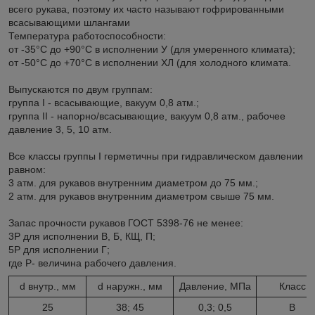
всего рукава, поэтому их часто называют гофрированными
всасывающими шлангами
Температура работоспособности:
от -35°С до +90°С в исполнении У (для умеренного климата);
от -50°С до +70°С в исполнении ХЛ (для холодного климата.
Выпускаются по двум группам:
группа I - всасывающие, вакуум 0,8 атм.;
группа II - напорно/всасывающие, вакуум 0,8 атм., рабочее
давление 3, 5, 10 атм.
Все классы группы I герметичны при гидравлическом давлении
равном:
3 атм. для рукавов внутренним диаметром до 75 мм.;
2 атм. для рукавов внутренним диаметром свыше 75 мм.
Запас прочности рукавов ГОСТ 5398-76 не менее:
3Р для исполнении В, Б, КЩ, П;
5Р для исполнении Г;
где Р- величина рабочего давления.
d внутр., мм
d наружн., мм
Давление, МПа
Класс
25
38; 45
0,3; 0,5
В