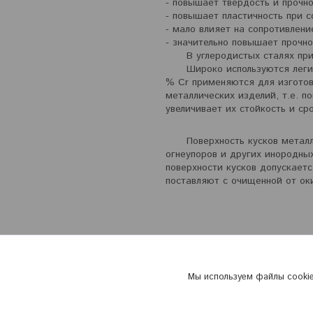
- повышает твердость и прочн
- повышает пластичность при 
- мало влияет на сопротивлен
- значительно повышает прочно
В углеродистых сталях прису
Широко используются легиров
% Cr применяются для изготов
металлических изделий, т.е. п
увеличивает их стойкость и ср
Поверхность кусков металлич
огнеупоров и других инородны
поверхности кусков допускает
поставляют с очищенной от оки
Мы используем файлы cookie