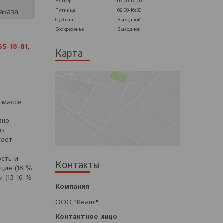
Четверг
09:00-17:00
Пятница
09:00-16:30
аказа
Суббота
Выходной
Воскресенье
Выходной
55-18-81
,
Карта
 массе,
.
вно –
ю.
тает
сть и
Контакты
щие (18 %
ы (13-16 %
ООО "Кеапл"