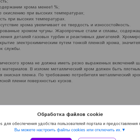
ость;
содержании хрома менее1 %;
ие окислению при высоких температурах;
сть при высоких температурах.
тствие хрома увеличивает ее твердость и износостойкость.
анные хромом чугуны. Жаропрочные стали и сплавы, содержащ
ления деталей газовых турбин и реактивных двигателей. Хромир
окрытие электрохимическим путем тонкой пленкой хрома, значите
ок службы.
еского хрома не должна иметь резко выраженных включений ш
х материалов. В изломе металлический хром должен быть плотны
ся окисная пленка. По требованию потребителя металлический хр
сной пленки поверхностью кусков.
Обработка файлов cookie
s для обеспечения удобства пользователей портала и предоставления
Вы можете настроить файлы cookies или отключить их.