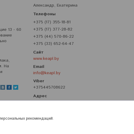
Александр, Екатерина
+375 (17) 355-18-81
+375 (17) 377-28-82
ие 13 - 60
ование
+375 (44) 570-86-22
льно
+375 (33) 652-64-47
www.keapl.by
лака,
м. На
ом
info@keapl.by
+375445708622
ул. Притыцкого, 62, корпус 8, третий
этаж, Минск, Беларусь
 персональных рекомендаций.