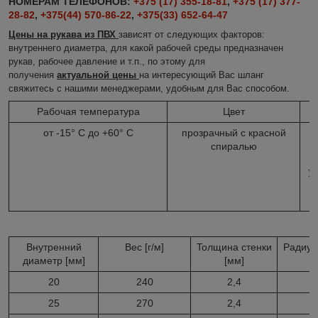
НОМЕРАМ ТЕЛЕФОНОВ:
+375 (17) 355-18-81
,
+375 (17) 377-
28-82
,
+375(44) 570-86-22
,
+375(33) 652-64-47
Цены на рукава из ПВХ
зависят от следующих факторов
:
внутреннего диаметра, для какой рабочей среды предназначен
рукав, рабочее давление и т.п., по этому для
получения
актуальной цены
на интересующий Вас шланг
свяжитесь с нашими менеджерами, удобным для Вас способом.
Рабочая температура
Цвет
от -15° C до +60° C
прозрачный с красной
спиралью
с
В
У
Внутренний
Вес [г/м]
Toлщинa стенки
Рaдиус 
диaметр [мм]
[мм]
20
240
2,4
25
270
2,4