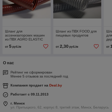
Шланг для
Шланг из ПВХ FOOD для
Шла
ассенизаторских машин
пищевых продуктов
дл
из ПВХ AGRO ELASTIC
де
пр
5
2,30
от
руб./м
от
руб./м
от
О нас
Рейтинг не сформирован
Менее 5 отзывов за последний год
Компания продает на
Deal.by
Работает с 09.11.2013
г. Минск
ул. Притыцкого, 62, корпус 8, третий этаж, Минск, Беларусь