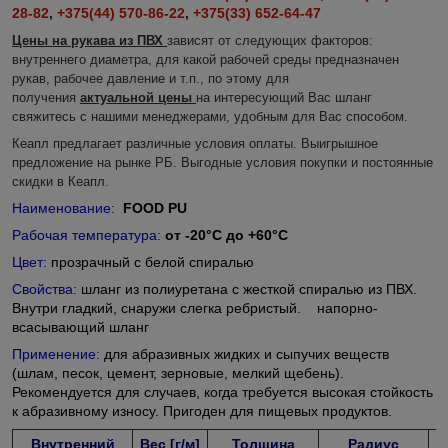
28-82
,
+375(44) 570-86-22
,
+375(33) 652-64-47
Цены на рукава из ПВХ
зависят от следующих факторов
:
внутреннего диаметра, для какой рабочей среды предназначен
рукав, рабочее давление и т.п., по этому для
получения
актуальной цены
на интересующий Вас шланг
свяжитесь с нашими менеджерами, удобным для Вас способом.
Кеапл предлагает различные условия оплаты. Выигрышнoe
предложение на рынке РБ. Выгодные условия покупки и постоянные
скидки в Кеапл.
Наименование:
FOOD PU
Рабочая температура:
от -20°C до +60°C
Цвет:
прозрачный с белой спиралью
Свойства:
шланг из полиуретана с жесткой спиралью из ПВХ.
Внутри гладкий, снаружи слегка ребристый. напорно-
всасывающий шланг
Применение:
для абразивных жидких и сыпучих веществ
(шлам, песок, цемент, зерновые, мелкий щебень).
Рекомендуется для случаев, когда требуется высокая стойкость
к абразивному износу. Пригоден для пищевых продуктов.
Внутренний
Вес [г/м]
Толщина
Рaдиус