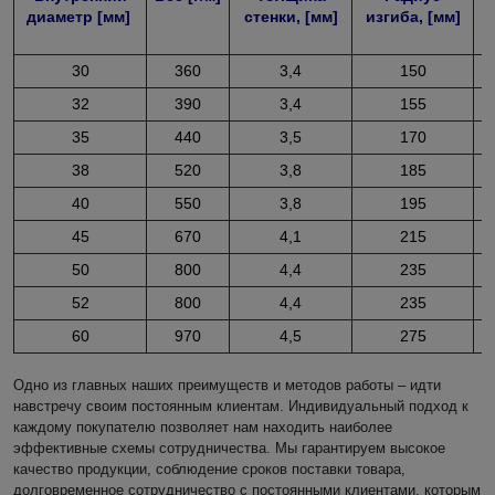
диaметр [мм]
стенки, [мм]
изгибa, [мм]
р
30
360
3,4
150
32
390
3,4
155
35
440
3,5
170
38
520
3,8
185
40
550
3,8
195
45
670
4,1
215
50
800
4,4
235
52
800
4,4
235
60
970
4,5
275
Одно из главных наших преимуществ и методов работы – идти
навстречу своим постоянным клиентам. Индивидуальный подход к
каждому покупателю позволяет нам находить наиболее
эффективные схемы сотрудничества. Мы гарантируем высокое
качество продукции, соблюдение сроков поставки товара,
долговременное сотрудничество с постоянными клиентами, которым