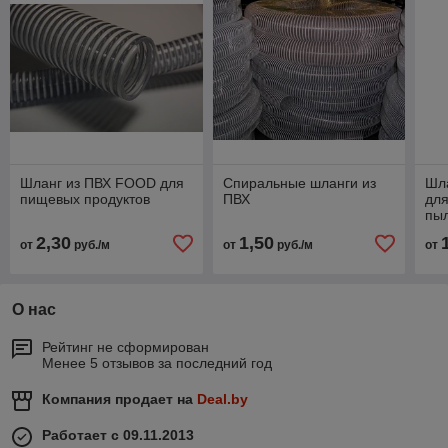
Шланг из ПВХ FOOD для
Спиральные шланги из
Шл
пищевых продуктов
ПВХ
для
пы
2,30
1,50
от
руб./м
от
руб./м
от
О нас
Рейтинг не сформирован
Менее 5 отзывов за последний год
Компания продает на
Deal.by
Работает с 09.11.2013