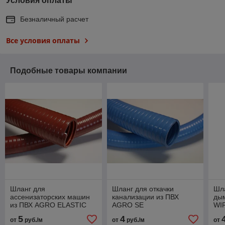
Условия оплаты
Безналичный расчет
Все условия оплаты
Подобные товары компании
Шланг для
Шланг для откачки
Шла
ассенизаторских машин
канализации из ПВХ
дым
из ПВХ AGRO ELASTIC
AGRO SE
WI
5
4
от
руб./м
от
руб./м
от