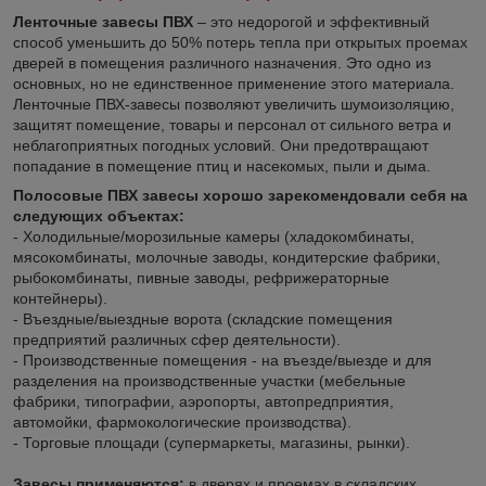
Ленточные завесы ПВХ
– это недорогой и эффективный
способ уменьшить до 50% потерь тепла при открытых проемах
дверей в помещения различного назначения. Это одно из
основных, но не единственное применение этого материала.
Ленточные ПВХ-завесы позволяют увеличить шумоизоляцию,
защитят помещение, товары и персонал от сильного ветра и
неблагоприятных погодных условий. Они предотвращают
попадание в помещение птиц и насекомых, пыли и дыма.
Полосовые ПВХ завесы хорошо зарекомендовали себя на
следующих объектах:
- Холодильные/морозильные камеры (хладокомбинаты,
мясокомбинаты, молочные заводы, кондитерские фабрики,
рыбокомбинаты, пивные заводы, рефрижераторные
контейнеры).
- Въездные/выездные ворота (складские помещения
предприятий различных сфер деятельности).
- Производственные помещения - на въезде/выезде и для
разделения на производственные участки (мебельные
фабрики, типографии, аэропорты, автопредприятия,
автомойки, фармокологические производства).
- Торговые площади (супермаркеты, магазины, рынки).
Завесы применяются:
в дверях и проемах в складских